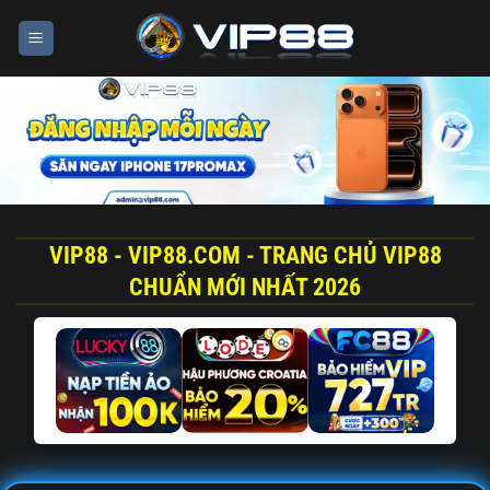
Bỏ
qua
nội
dung
VIP88 - VIP88.COM - TRANG CHỦ VIP88
CHUẨN MỚI NHẤT 2026