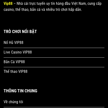
Vip88
– Nhà cái trực tuyến uy tín hàng đầu Việt Nam, cung cấp
casino, thể thao, bắn cá và nhiều trò chơi hấp dẫn.
TRÒ CHƠI NỔI BẬT
Nổ Hũ VIP88
Live Casino VIP88
Bắn Cá VIP88
Thể thao VIP88
THÔNG TIN CHUNG
Về chúng tôi