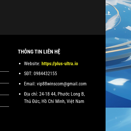
THÔNG TIN LIÊN HỆ
Website:
https://plus-ultra.io
SĐT: 0984432155
Email:
vip88winscom@gmail.com
Địa chỉ: 24-18 44, Phước Long B,
Thủ Đức, Hồ Chí Minh, Việt Nam