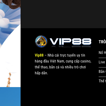
TRÒ
Nổ H
Vip88
– Nhà cái trực tuyến uy tín
hàng đầu Việt Nam, cung cấp casino,
Live
thể thao, bắn cá và nhiều trò chơi
Bắn 
hấp dẫn.
Thể 