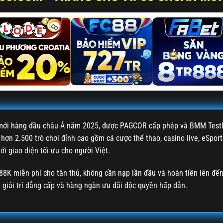
ệ mới hàng đầu châu Á năm 2025, được PAGCOR cấp phép và BMM Testl
hơn 2.500 trò chơi đỉnh cao gồm cá cược thể thao, casino live, eSports
i giao diện tối ưu cho người Việt.
88K miễn phí cho tân thủ, không cần nạp lần đầu và hoàn tiền lên đế
giải trí đẳng cấp và hàng ngàn ưu đãi độc quyền hấp dẫn.