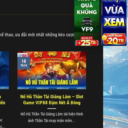
thể thao, ưu đãi mới nhất những kèo cược đỉnh
18
Th10
h
Nổ Hũ Thần Tài Giáng Lâm – Slot
iển
Game VIP88 Đậm Nét Á Đông
Nổ Hũ Thần Tài Giáng Lâm tái hiện hình
ộc
ảnh Thần Tài may mắn mỉm...
c...