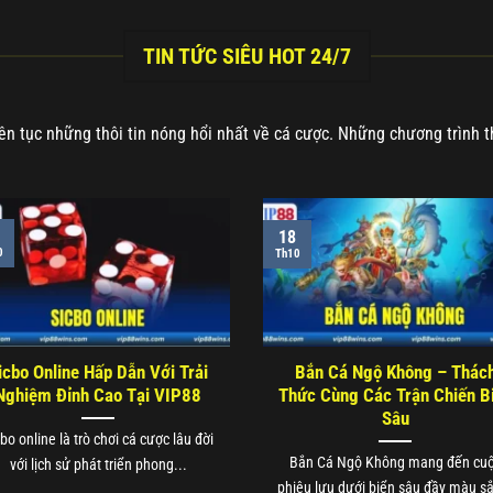
TIN TỨC SIÊU HOT 24/7
iên tục những thôi tin nóng hổi nhất về cá cược. Những chương trình 
18
0
Th10
icbo Online Hấp Dẫn Với Trải
Bắn Cá Ngộ Không – Thác
Nghiệm Đỉnh Cao Tại VIP88
Thức Cùng Các Trận Chiến B
Sâu
bo online là trò chơi cá cược lâu đời
Bắn Cá Ngộ Không mang đến cu
với lịch sử phát triển phong...
phiêu lưu dưới biển sâu đầy màu sắ