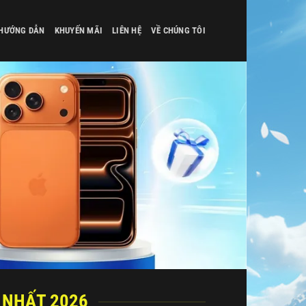
HƯỚNG DẪN
KHUYẾN MÃI
LIÊN HỆ
VỀ CHÚNG TÔI
I NHẤT 2026