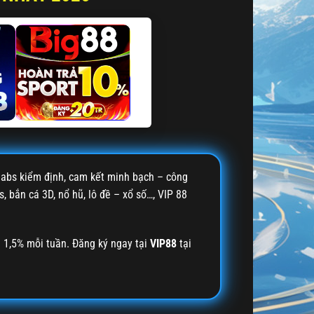
abs kiểm định, cam kết minh bạch – công
, bắn cá 3D, nổ hũ, lô đề – xổ số…, VIP 88
n 1,5% mỗi tuần. Đăng ký ngay tại
VIP88
tại