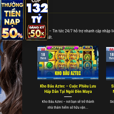
VIP 88 – Tin tức 24/7 hỗ trợ nhanh cập nhập l
cao nhất.
18
18
Th10
Th1
 – Vòng Quay Cá
Kho Báu Aztec – Cuộc Phiêu Lưu
S
 Tính May Mắn
Hấp Dẫn Tại Ngôi Đền Maya
là một trò chơi dễ
Kho Báu Aztec – nơi bạn sẽ trở thành
Sic
IP88 không mấy...
nhà thám hiểm sở hữu vận...