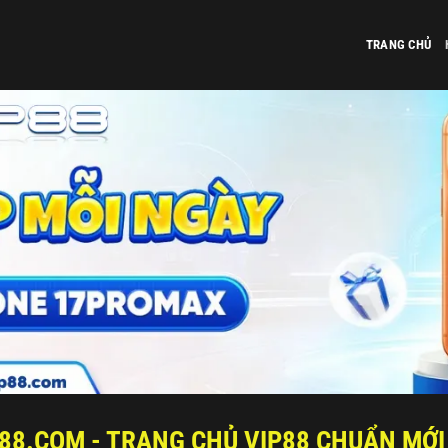
TRANG CHỦ
P88.COM - TRANG CHỦ VIP88 CHUẨN MỚ