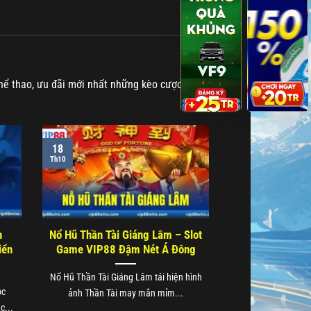
thể thao, ưu đãi mới nhất những kèo cược đỉnh
18
Th10
h
Nổ Hũ Thần Tài Giáng Lâm – Slot
iển
Game VIP88 Đậm Nét Á Đông
Nổ Hũ Thần Tài Giáng Lâm tái hiện hình
ộc
ảnh Thần Tài may mắn mỉm...
c...