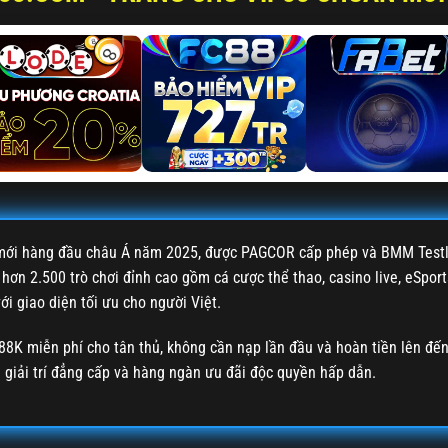
ệ mới hàng đầu châu Á năm 2025, được PAGCOR cấp phép và BMM Testl
hơn 2.500 trò chơi đỉnh cao gồm cá cược thể thao, casino live, eSports
i giao diện tối ưu cho người Việt.
88K miễn phí cho tân thủ, không cần nạp lần đầu và hoàn tiền lên đế
giải trí đẳng cấp và hàng ngàn ưu đãi độc quyền hấp dẫn.