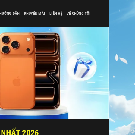
HƯỚNG DẪN
KHUYẾN MÃI
LIÊN HỆ
VỀ CHÚNG TÔI
I NHẤT 2026