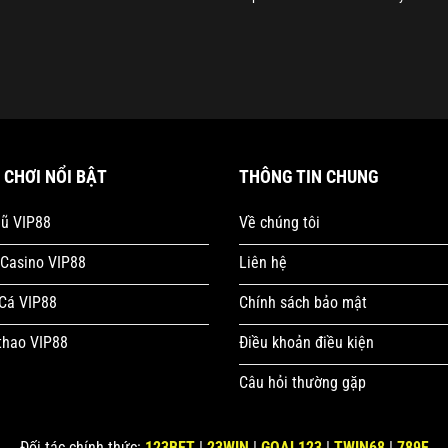
 CHƠI NỔI BẬT
THÔNG TIN CHUNG
ũ VIP88
Về chúng tôi
 Casino VIP88
Liên hệ
Cá VIP88
Chính sách bảo mật
thao VIP88
Điều khoản điều kiện
Câu hỏi thường gặp
Đối tác chính thức:
123BET
|
23WIN
|
GOAL123
|
TWIN68
|
789F