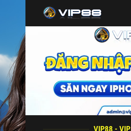
Bỏ
qua
nội
dung
VIP88 - VI